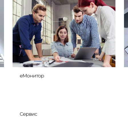
еМонитор
Сервис