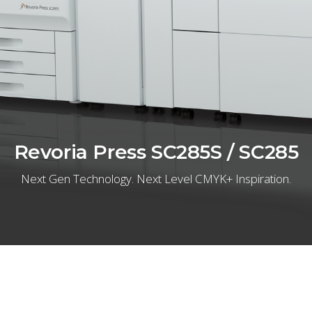
Revoria Press SC285S / SC285
Next Gen Technology. Next Level CMYK+ Inspiration.