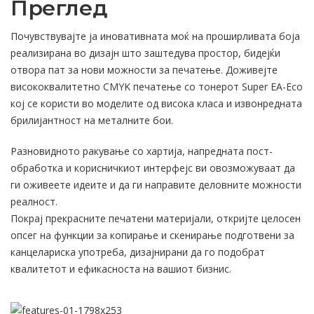
Преглед
Почувствувајте ја иновативната моќ на проширливата боја
реализирана во дизајн што заштедува простор, бидејќи
отвора пат за нови можности за печатење. Доживејте
висококвалитетно CMYK печатење со тонерот Super EA-Eco
кој се користи во моделите од висока класа и извонредната
брилијантност на металните бои.
Разновидното ракување со хартија, напредната пост-
обработка и корисничкиот интерфејс ви овозможуваат да
ги оживеете идеите и да ги направите деловните можности
реалност.
Покрај прекрасните печатени материјали, откријте целосен
опсег на функции за копирање и скенирање подготвени за
канцелариска употреба, дизајнирани да го подобрат
квалитетот и ефикасноста на вашиот бизнис.