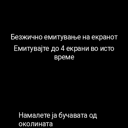
Безжично емитување на екранот
Емитувајте до 4 екрани во исто
време
Намалете ја бучавата од
околината