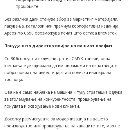
трошоците
Без разлика дали станува збор за маркетинг материјали,
пакувања, каталози или премиум корпоративни изданија,
ApeosPro C650 овозможува печат што остава впечаток.
Понуда што директно влијае на вашиот профит
Со 30% попуст и вклучени гратис CMYK тонери, оваа
кампања е дизајнирана да им овозможи на печатниците
побрз поврат на инвестицијата и пониски иницијални
трошоци.
Ова не е само набавка на машина – туку стратешка одлука
за зголемување на конкурентноста, проширување на
понудата и освојување нови клиенти.
Доколку размислувате за модернизација на вашето
производство или проширување на капацитетите, март е