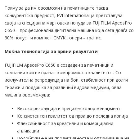
Токму за да им овозможи на печатниците таква
конкурентска предност, EVI International ја претставува
својата специјална мартовска понуда за FUJIFILM ApeosPro
C650 – професионална дигитална машина која сега доаѓа со
30% попуст и комплет CMYK тонери – гратис.
Моќна технологија за врвни резултати
FUJIFILM ApeosPro C650 е создаден за печатници и
компании кои не прават компромис со квалитетот. Со
исклучителна репродукција на бои, стабилност при долги
тиражи и поддршка за различни видови медиуми, оваа
машина овозможува:
Висока резолуција и прецизен колор менаџмент
Конзистентен квалитет од прва до последна копија
Флексибилност за креативни и комерцијални
апликации
Подобрување на продуктивноста и оптимизација на