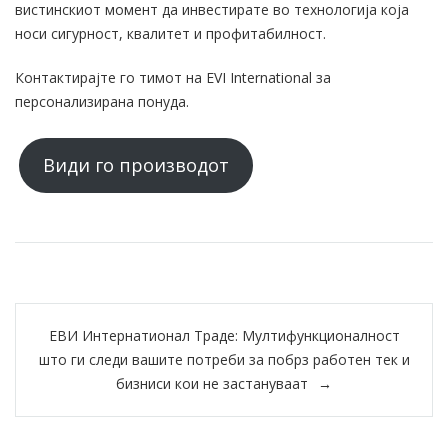
вистинскиот момент да инвестирате во технологија која
носи сигурност, квалитет и профитабилност.
Контактирајте го тимот на EVI International за
персонализирана понуда.
Види го производот
Post
ЕВИ Интернатионал Траде: Мултифункционалност
navigation
што ги следи вашите потреби за побрз работен тек и
бизниси кои не застануваат