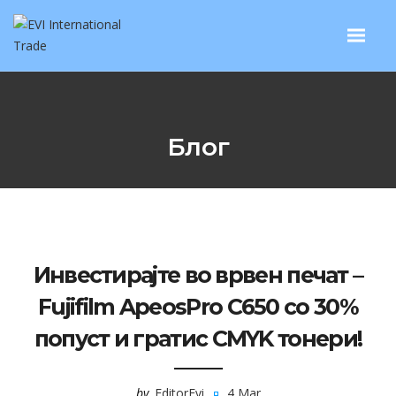
Блог
Инвестирајте во врвен печат –
Fujifilm ApeosPro C650 со 30%
попуст и гратис CMYK тонери!
by
EditorEvi
4 Mar