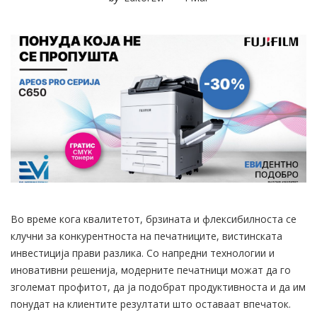
Во време кога квалитетот, брзината и флексибилноста се
клучни за конкурентноста на печатниците, вистинската
инвестиција прави разлика. Со напредни технологии и
иновативни решенија, модерните печатници можат да го
зголемат профитот, да ја подобрат продуктивноста и да им
понудат на клиентите резултати што оставаат впечаток.