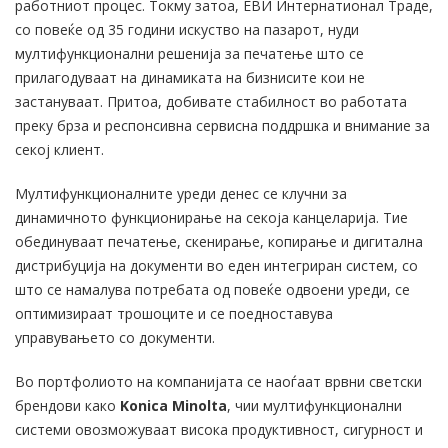
работниот процес. Токму затоа, ЕВИ Интернатионал Траде,
со повеќе од 35 години искуство на пазарот, нуди
мултифункционални решенија за печатење што се
прилагодуваат на динамиката на бизнисите кои не
застануваат. Притоа, добивате стабилност во работата
преку брза и респонсивна сервисна поддршка и внимание за
секој клиент.
Мултифункционалните уреди денес се клучни за
динамичното функционирање на секоја канцеларија. Тие
обединуваат печатење, скенирање, копирање и дигитална
дистрибуција на документи во еден интегриран систем, со
што се намалува потребата од повеќе одвоени уреди, се
оптимизираат трошоците и се поедноставува
управувањето со документи.
Во портфолиото на компанијата се наоѓаат врвни светски
брендови како
Konica Minolta
, чии мултифункционални
системи овозможуваат висока продуктивност, сигурност и