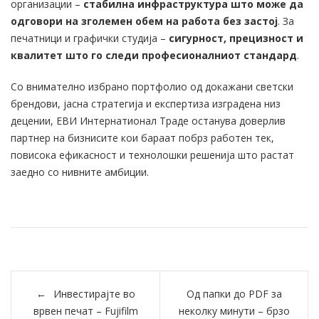
организации –
стабилна инфраструктура што може да
одговори на зголемен обем на работа без застој
. За
печатници и графички студија –
сигурност, прецизност и
квалитет што го следи професионалниот стандард
.
Со внимателно избрано портфолио од докажани светски
брендови, јасна стратегија и експертиза изградена низ
децении, ЕВИ Интернатионал Траде останува доверлив
партнер на бизнисите кои бараат побрз работен тек,
повисока ефикасност и технолошки решенија што растат
заедно со нивните амбиции.
Post
Инвестирајте во
Од папки до PDF за
navigation
врвен печат – Fujifilm
неколку минути – брзо