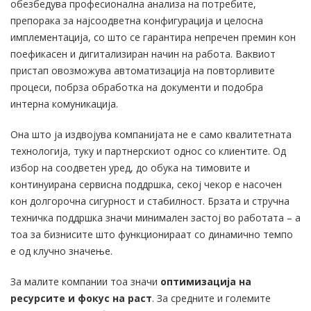
обезбедува професионална анализа на потребите,
препорака за најсоодветна конфигурација и целосна
имплементација, со што се гарантира непречен премин кон
поефикасен и дигитализиран начин на работа. Ваквиот
пристап овозможува автоматизација на повторливите
процеси, побрза обработка на документи и подобра
интерна комуникација.
Она што ја издвојува компанијата не е само квалитетната
технологија, туку и партнерскиот однос со клиентите. Од
избор на соодветен уред, до обука на тимовите и
континуирана сервисна поддршка, секој чекор е насочен
кон долгорочна сигурност и стабилност. Брзата и стручна
техничка поддршка значи минимален застој во работата – а
тоа за бизнисите што функционираат со динамично темпо
е од клучно значење.
За малите компании тоа значи
оптимизација на
ресурсите и фокус на раст
. За средните и големите