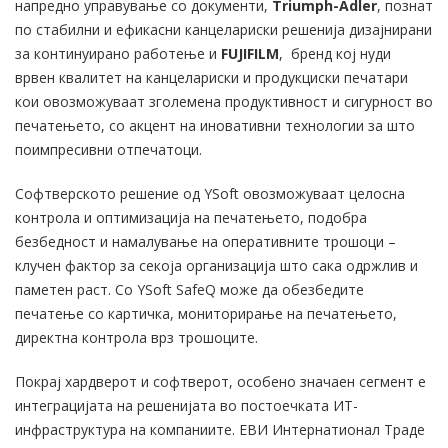
напредно управување со документи,
Triumph-Adler
, познат
по стабилни и ефикасни канцелариски решенија дизајнирани
за континуирано работење и
FUJIFILM
, бренд кој нуди
врвен квалитет на канцелариски и продукциски печатари
кои овозможуваат зголемена продуктивност и сигурност во
печатењето, со акцент на иновативни технологии за што
поимпресивни отпечатоци.
Софтверското решение од YSoft овозможуваат целосна
контрола и оптимизација на печатењето, подобра
безбедност и намалување на оперативните трошоци –
клучен фактор за секоја организација што сака одржлив и
паметен раст. Со YSoft SafeQ може да обезбедите
печатење со картичка, мониторирање на печатењето,
директна контрола врз трошоците.
Покрај хардверот и софтверот, особено значаен сегмент е
интеграцијата на решенијата во постоечката ИТ-
инфраструктура на компаниите. ЕВИ Интернатионал Траде