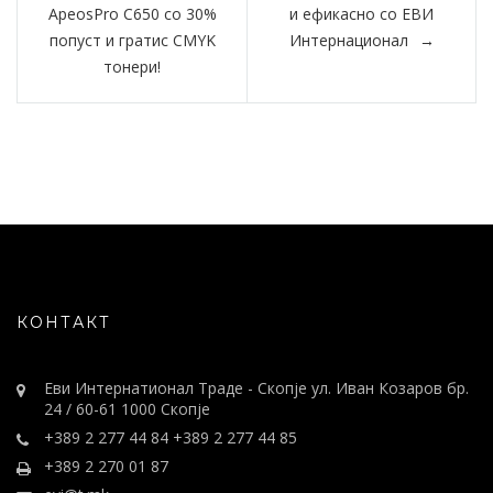
ApeosPro C650 со 30%
и ефикасно со ЕВИ
попуст и гратис CMYK
Интернационал
тонери!
КОНТАКТ
Еви Интернатионал Траде - Скопје ул. Иван Козаров бр.
24 / 60-61 1000 Скопје
+389 2 277 44 84 +389 2 277 44 85
+389 2 270 01 87