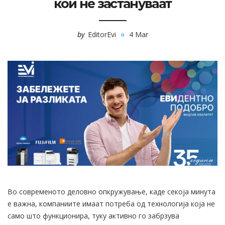
кои не застануваат
by
EditorEvi
4 Mar
Во современото деловно опкружување, каде секоја минута
е важна, компаниите имаат потреба од технологија која не
само што функционира, туку активно го забрзува