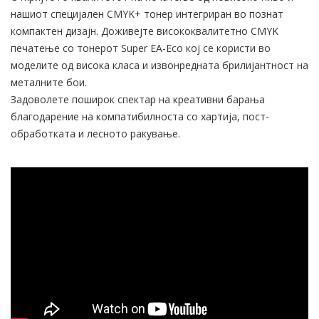
нашиот специјален CMYK+ тонер интегриран во познат
компактен дизајн. Доживејте висококвалитетно CMYK
печатење со тонерот Super EA-Eco кој се користи во
моделите од висока класа и извонредната брилијантност на
металните бои.
Задоволете поширок спектар на креативни барања
благодарение на компатибилноста со хартија, пост-
обработката и лесното ракување.