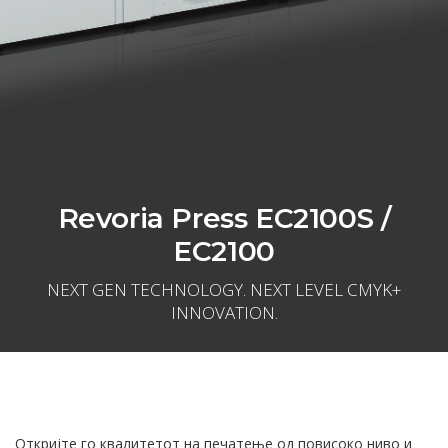
Revoria Press EC2100S /
EC2100
NEXT GEN TECHNOLOGY. NEXT LEVEL CMYK+
INNOVATION.
Откријте го квалитетот на печатење од повисоко ниво и