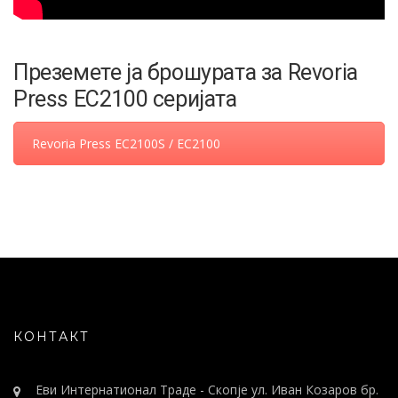
Преземете ја брошурата за Revoria
Press EC2100 серијата
Revoria Press EC2100S / EC2100
КОНТАКТ
Еви Интернатионал Траде - Скопје ул. Иван Козаров бр.