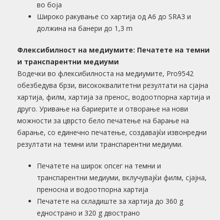
во боја
Широко ракување со хартија од A6 до SRA3 и
должина на банери до 1,3 m
Флексибилност на медиумите: Печатете на темни
и транспарентни медиуми
Водечки во флексибилноста на медиумите, Pro9542
обезбедува брзи, висококвалитетни резултати на сјајна
хартија, филм, хартија за пренос, водоотпорна хартија и
друго. Уривање на бариерите и отворање на нови
можности за цврсто бело печатење на барање на
барање, со единечно печатење, создавајќи извонредни
резултати на темни или транспарентни медиуми.
Печатете на широк опсег на темни и
транспарентни медиуми, вклучувајќи филм, сјајна,
преносна и водоотпорна хартија
Печатете на складиште за хартија до 360 g
еднострано и 320 g двострано