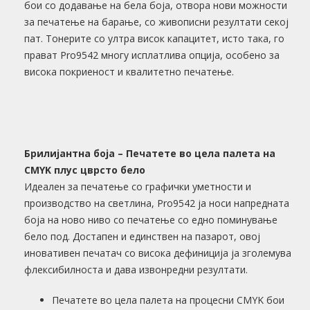
бои со додавање на бела боја, отвора нови можности
за печатење на барање, со живописни резултати секој
пат. Тонерите со ултра висок капацитет, исто така, го
прават Pro9542 многу исплатлива опција, особено за
висока покриеност и квалитетно печатење.
Брилијантна боја – Печатете во цела палета на
CMYK плус цврсто бело
Идеален за печатење со графички уметности и
производство на светлина, Pro9542 ја носи напредната
боја на ново ниво со печатење со едно поминување
бело под. Достапен и единствен на пазарот, овој
иновативен печатач со висока дефиниција ја зголемува
флексибилноста и дава извонредни резултати.
Печатете во цела палета на процесни CMYK бои