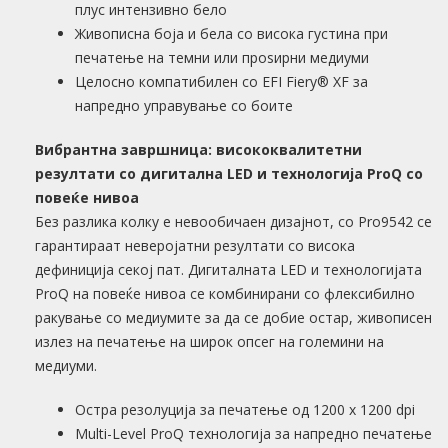
плус интензивно бело
Живописна боја и бела со висока густина при
печатење на темни или проѕирни медиуми
Целосно компатибилен со EFI Fiery® XF за
напредно управување со боите
Вибрантна завршница: висококвалитетни
резултати со дигитална LED и технологија ProQ со
повеќе нивоа
Без разлика колку е невообичаен дизајнот, со Pro9542 се
гарантираат неверојатни резултати со висока
дефиниција секој пат. Дигиталната LED и технологијата
ProQ на повеќе нивоа се комбинирани со флексибилно
ракување со медиумите за да се добие остар, живописен
излез на печатење на широк опсег на големини на
медиуми.
Остра резолуција за печатење од 1200 x 1200 dpi
Multi-Level ProQ технологија за напредно печатење