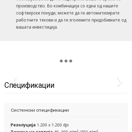
производство. Во комбинација со една од нашите
софтверски понуди, можете да ги автоматизирате
работните текови и да ги зголемите придобивките од
вашата инвестиција.
Спецификации
Системски спецификации
Резолуција
1.200 x 1.200 dpi
Тежина на хартија
40–300 g/m² (350 g/m²