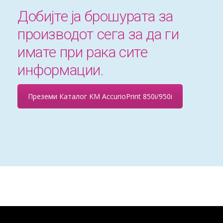
Добијте ја брошурата за
производот сега за да ги
имате при рака сите
информации.
Преземи Каталог KM AccurioPrint 850i/950i