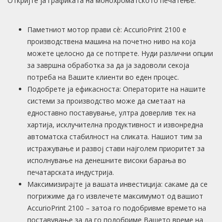
Откријте ја графиката на монохроматското печатење.
Паметниот мотор прави сè: AccurioPrint 2100 е
производствена машина на почетно ниво на која
можете целосно да се потпрете. Нуди различни опции
за завршна обработка за да ја задоволи секоја
потреба на Вашите клиенти во еден процес.
Подобрете ја ефикасноста: Операторите на нашите
системи за производство може да сметаат на
едноставно поставување, ултра доверлив тек на
хартија, исклучителна продуктивност и извонредна
автоматска стабилност на сликата. Нашиот тим за
истражување и развој стави најголем приоритет за
исполнување на денешните високи барања во
печатарската индустрија.
Максимизирајте ја вашата инвестиција: сакаме да се
погрижиме да го извлечете максимумот од вашиот
AccurioPrint 2100 – затоа го подобривме времето на
поставување за да го подобриме Вашето време на