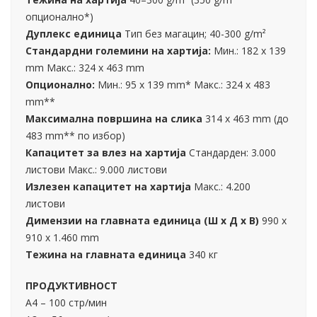
опционално*)
Дуплекс единица
Тип без магацин; 40-300 g/m²
Стандардни големини на хартија:
Мин.: 182 x 139
mm Макс.: 324 x 463 mm
Опционално:
Мин.: 95 x 139 mm* Макс.: 324 x 483
mm**
Максимална површина на слика
314 x 463 mm (до
483 mm** по избор)
Капацитет за влез на хартија
Стандарден: 3.000
листови Макс.: 9.000 листови
Излезен капацитет на хартија
Макс.: 4.200
листови
Димензии на главната единица (Ш x Д x В)
990 x
910 x 1.460 mm
Тежина на главната единица
340 кг
ПРОДУКТИВНОСТ
А4 – 100 стр/мин