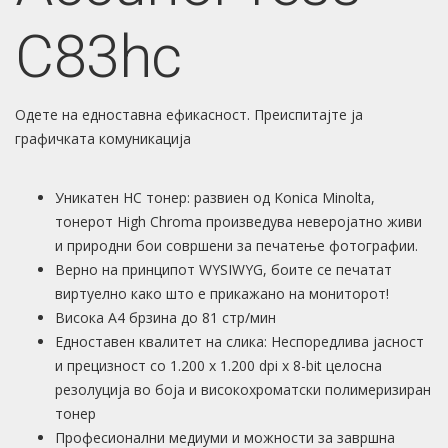
C83hc
Одете на едноставна ефикасност. Преиспитајте ја
графичката комуникација
Уникатен HC тонер: развиен од Konica Minolta,
тонерот High Chroma произведува неверојатно живи
и природни бои совршени за печатење фотографии.
Верно на принципот WYSIWYG, боите се печатат
виртуелно како што е прикажано на мониторот!
Висока A4 брзина до 81 стр/мин
Едноставен квалитет на слика: Неспоредлива јасност
и прецизност со 1.200 x 1.200 dpi x 8-bit целосна
резолуција во боја и високохроматски полимеризиран
тонер
Професионални медиуми и можности за завршна