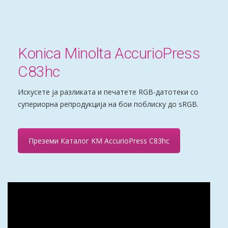
Konica Minolta AccurioPress
C83hc
Искусете ја разликата и печатете RGB-датотеки со
супериорна репродукција на бои поблиску до sRGB.
Преземи Каталог KM AccurioPress C83hc